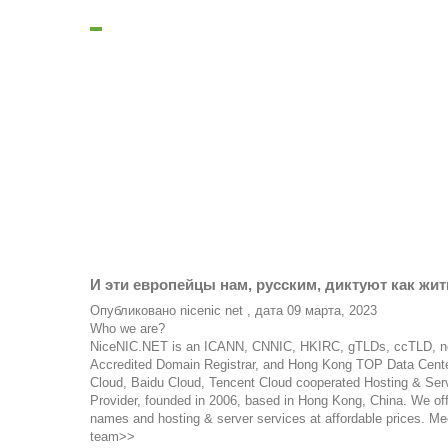
И эти европейцы нам, русским, диктуют как жи
Опубликовано
nicenic net
, дата
09 марта, 2023
Who we are?
NiceNIC.NET is an ICANN, CNNIC, HKIRC, gTLDs, ccTLD, 
Accredited Domain Registrar, and Hong Kong TOP Data Cente
Cloud, Baidu Cloud, Tencent Cloud cooperated Hosting & Ser
Provider, founded in 2006, based in Hong Kong, China. We of
names and hosting & server services at affordable prices. Me
team>>