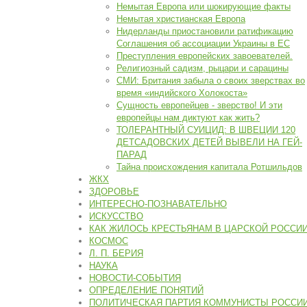
Немытая Европа или шокирующие факты
Немытая христианская Европа
Нидерланды приостановили ратификацию
Соглашения об ассоциации Украины в ЕС
Преступления европейских завоевателей.
Религиозный садизм, рыцари и сарацины
СМИ: Британия забыла о своих зверствах во
время «индийского Холокоста»
Сущность европейцев - зверство! И эти
европейцы нам диктуют как жить?
ТОЛЕРАНТНЫЙ СУИЦИД: В ШВЕЦИИ 120
ДЕТСАДОВСКИХ ДЕТЕЙ ВЫВЕЛИ НА ГЕЙ-
ПАРАД
Тайна происхождения капитала Ротшильдов
ЖКХ
ЗДОРОВЬЕ
ИНТЕРЕСНО-ПОЗНАВАТЕЛЬНО
ИСКУССТВО
КАК ЖИЛОСЬ КРЕСТЬЯНАМ В ЦАРСКОЙ РОССИ
КОСМОС
Л. П. БЕРИЯ
НАУКА
НОВОСТИ-СОБЫТИЯ
ОПРЕДЕЛЕНИЕ ПОНЯТИЙ
ПОЛИТИЧЕСКАЯ ПАРТИЯ КОММУНИСТЫ РОССИ