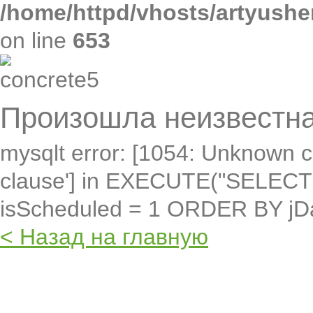
/home/httpd/vhosts/artyushe
on line
653
Произошла неизвестна
mysqlt error: [1054: Unknown c
clause'] in EXECUTE("SELEC
isScheduled = 1 ORDER BY jD
< Назад на главную