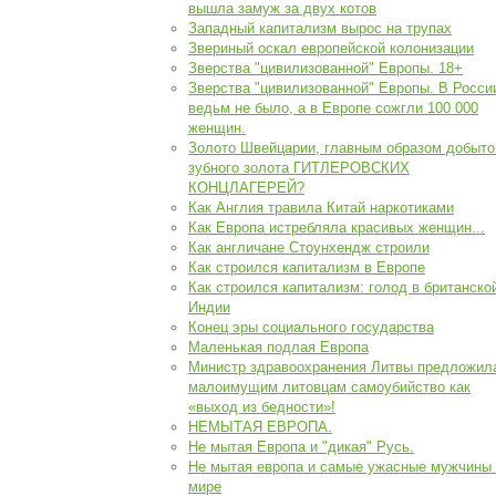
вышла замуж за двух котов
Западный капитализм вырос на трупах
Звериный оскал европейской колонизации
Зверства "цивилизованной" Европы. 18+
Зверства "цивилизованной" Европы. В Росси
ведьм не было, а в Европе сожгли 100 000
женщин.
Золото Швейцарии, главным образом добыто
зубного золота ГИТЛЕРОВСКИХ
КОНЦЛАГЕРЕЙ?
Как Англия травила Китай наркотиками
Как Европа истребляла красивых женщин...
Как англичане Стоунхендж строили
Как строился капитализм в Европе
Как строился капитализм: голод в британско
Индии
Конец эры социального государства
Маленькая подлая Европа
Министр здравоохранения Литвы предложил
малоимущим литовцам самоубийство как
«выход из бедности»!
НЕМЫТАЯ ЕВРОПА.
Не мытая Европа и "дикая" Русь.
Не мытая европа и самые ужасные мужчины
мире