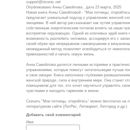
support@nicenic.net
Опубликовано
Анны Самойлова
, дата
23 марта, 2025
Новая книга Анны Самойловой - "Мои потницы, откройтесь
предлагает уникальный подход к управлению женской си
эмоциями. В ней автор рассказывает как путем управлен
собственным энергетическим потоком влиять на наши чув
восприятие окружающих. Одной из ключевых идей книги 
возможность разлюбить человека, ассоциируя его с запах
своей обуви при непрерывном самовнушении и визуализац
неожиданный метод позволяет освободиться от нежелат
привязанностей и начать новую жизнь.
Анна Самойлова делится личными историями и практиче
упражнениями, которые помогут читательницам лучше по
и свои эмоции. Книга наполнена глубокими размышления
женской природе, силе и внутреннем мире. Она станет о
помощником для тех, кто хочет научиться управлять сво
чувствами и находить гармонию в жизни.
Скачать "Мои потницы, откройтесь" можно бесплатно на 
литературном сайте (ЛитРес, Литмаркет, Литгород и др.)
Добавить свой комментарий
Имя: