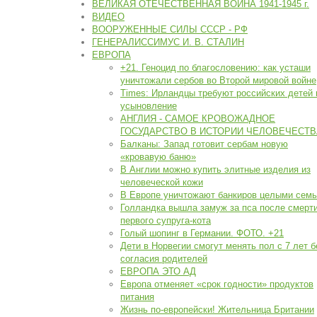
ВЕЛИКАЯ ОТЕЧЕСТВЕННАЯ ВОЙНА 1941-1945 г.
ВИДЕО
ВООРУЖЕННЫЕ СИЛЫ СССР - РФ
ГЕНЕРАЛИССИМУС И. В. СТАЛИН
ЕВРОПА
+21. Геноцид по благословению: как усташи
уничтожали сербов во Второй мировой войне
Times: Ирландцы требуют российских детей 
усыновление
АНГЛИЯ - САМОЕ КРОВОЖАДНОЕ
ГОСУДАРСТВО В ИСТОРИИ ЧЕЛОВЕЧЕСТВ
Балканы: Запад готовит сербам новую
«кровавую баню»
В Англии можно купить элитные изделия из
человеческой кожи
В Европе уничтожают банкиров целыми сем
Голландка вышла замуж за пса после смерт
первого супруга-кота
Голый шопинг в Германии. ФОТО. +21
Дети в Норвегии смогут менять пол с 7 лет б
согласия родителей
ЕВРОПА ЭТО АД
Европа отменяет «срок годности» продуктов
питания
Жизнь по-европейски! Жительница Британии