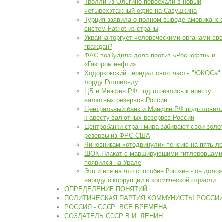
Тролли из Ольгино переехали в новый
четырехэтажный офис на Савушкина
Турция заявила о полном выводе американс
систем Patriot из страны
Украина торгует человеческими органами св
граждан?
ФАС возбудила дела против «Роснефти» и
«Газпром нефти»
Ходорковский передал свою часть "ЮКОСа"
лорду Ротшильду
ЦБ и Минфин РФ подготовились к аресту
валютных резервов России
Центральный банк и Минфин РФ подготовил
к аресту валютных резервов России
Центробанки стран мира забирают свои золо
резервы из ФРС США
Чиновникам «отодвинули» пенсию на пять л
ШОК.Плакат с марширующими гитлеровцами
появился на Урале
Это и всё на что способен Рогозин - он доло
народу о коррупции в космической отрасли
ОПРЕДЕЛЕНИЕ ПОНЯТИЙ
ПОЛИТИЧЕСКАЯ ПАРТИЯ КОММУНИСТЫ РОССИ
РОССИЯ - СССР: ВСЕ ВРЕМЕНА
СОЗДАТЕЛЬ СССР В.И. ЛЕНИН