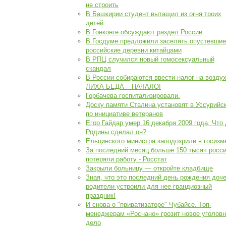
не строить
В Башкирии студент вытащил из огня троих
детей
В Гонконге обсуждают раздел России
В Госдуме предложили заселять опустевшие
российские деревни китайцами
В РПЦ случился новый гомосексуальный
скандал
В России собираются ввести налог на воздух
ЛИХА БЕДА – НАЧАЛО!
Горбачева госпитализировали.
Доску памяти Сталина установят в Уссурийс
по инициативе ветеранов
Егор Гайдар умер 16 декабря 2009 года. Что
Родины сделал он?
Ельцинского министра заподозрили в госизм
За последний месяц больше 150 тысяч росс
потеряли работу - Росстат
Закрыли больницу — откройте кладбище
Зная, что это последний день рождения доче
родители устроили для нее грандиозный
праздник!
И снова о "приватизаторе" Чубайсе. Топ-
менеджерам «Роснано» грозит новое уголов
дело