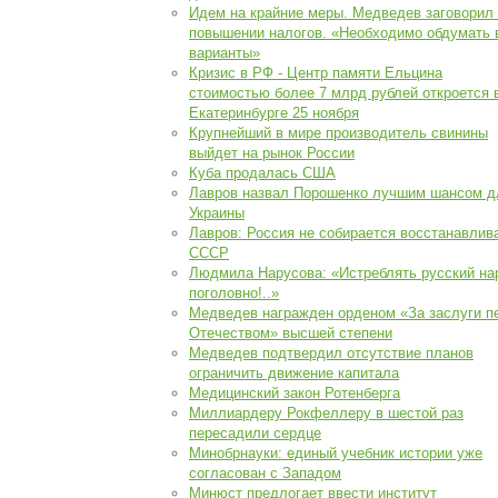
Идем на крайние меры. Медведев заговорил
повышении налогов. «Необходимо обдумать 
варианты»
Кризис в РФ - Центр памяти Ельцина
стоимостью более 7 млрд рублей откроется 
Екатеринбурге 25 ноября
Крупнейший в мире производитель свинины
выйдет на рынок России
Куба продалась США
Лавров назвал Порошенко лучшим шансом д
Украины
Лавров: Россия не собирается восстанавлив
СССР
Людмила Нарусова: «Истреблять русский на
поголовно!..»
Медведев награжден орденом «За заслуги п
Отечеством» высшей степени
Медведев подтвердил отсутствие планов
ограничить движение капитала
Медицинский закон Ротенберга
Миллиардеру Рокфеллеру в шестой раз
пересадили сердце
Минобрнауки: единый учебник истории уже
согласован с Западом
Минюст предлогает ввести институт