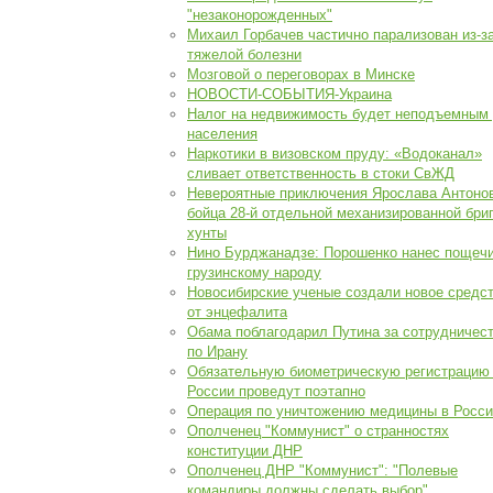
"незаконорожденных"
Михаил Горбачев частично парализован из-з
тяжелой болезни
Мозговой о переговорах в Минске
НОВОСТИ-СОБЫТИЯ-Украина
Налог на недвижимость будет неподъемным
населения
Наркотики в визовском пруду: «Водоканал»
сливает ответственность в стоки СвЖД
Невероятные приключения Ярослава Антонов
бойца 28-й отдельной механизированной бри
хунты
Нино Бурджанадзе: Порошенко нанес пощеч
грузинскому народу
Новосибирские ученые создали новое средс
от энцефалита
Обама поблагодарил Путина за сотрудничес
по Ирану
Обязательную биометрическую регистрацию
России проведут поэтапно
Операция по уничтожению медицины в Росси
Ополченец "Коммунист" о странностях
конституции ДНР
Ополченец ДНР "Коммунист": "Полевые
командиры должны сделать выбор"...