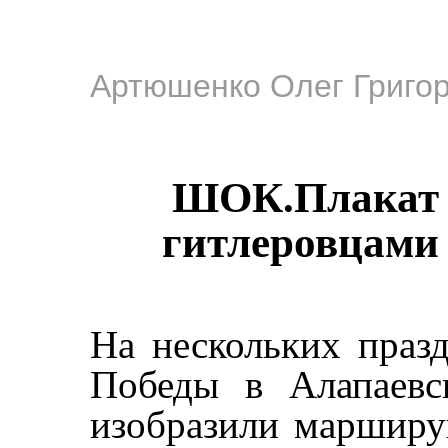
Артюшенко Олег Григо
ШОК.Плакат
гитлеровцами 
На нескольких праз
Победы в Алапаевс
изобразили маршир