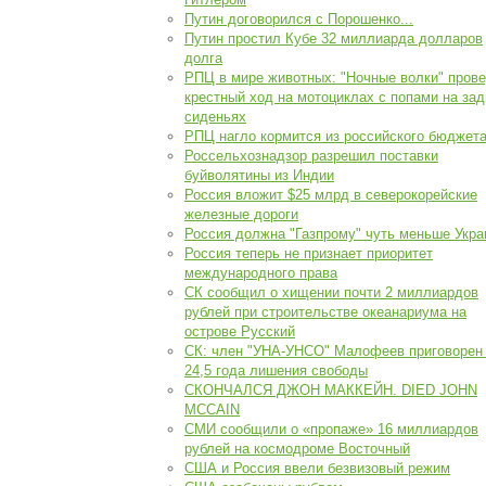
Путин договорился с Порошенко...
Путин простил Кубе 32 миллиарда долларов
долга
РПЦ в мире животных: "Ночные волки" пров
крестный ход на мотоциклах с попами на за
сиденьях
РПЦ нагло кормится из российского бюджета
Россельхознадзор разрешил поставки
буйволятины из Индии
Россия вложит $25 млрд в северокорейские
железные дороги
Россия должна "Газпрому" чуть меньше Укр
Россия теперь не признает приоритет
международного права
СК сообщил о хищении почти 2 миллиардов
рублей при строительстве океанариума на
острове Русский
СК: член "УНА-УНСО" Малофеев приговорен
24,5 года лишения свободы
СКОНЧАЛСЯ ДЖОН МАККЕЙН. DIED JOHN
MCCAIN
СМИ сообщили о «пропаже» 16 миллиардов
рублей на космодроме Восточный
США и Россия ввели безвизовый режим