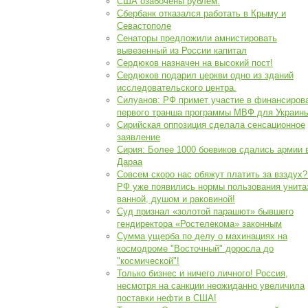
США озабочены рублем.
Сбербанк отказался работать в Крыму и
Севастополе
Сенаторы предложили амнистировать
вывезенный из России капитал
Сердюков назначен на высокий пост!
Сердюков подарил церкви одно из зданий
исследовательского центра.
Силуанов: РФ примет участие в финансиров
первого транша программы МВФ для Украин
Сирийская оппозиция сделала сенсационное
заявление
Сирия: Более 1000 боевиков сдались армии 
Дараа
Совсем скоро нас обяжут платить за взздух?
РФ уже появились нормы пользования унита
ванной, душом и раковиной!
Суд признал «золотой парашют» бывшего
гендиректора «Ростелекома» законным
Сумма ущерба по делу о махинациях на
космодроме "Восточный" доросла до
"космической"!
Только бизнес и ничего личного! Россия,
несмотря на санкции неожиданно увеличила
поставки нефти в США!