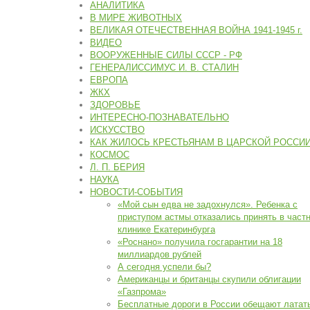
АНАЛИТИКА
В МИРЕ ЖИВОТНЫХ
ВЕЛИКАЯ ОТЕЧЕСТВЕННАЯ ВОЙНА 1941-1945 г.
ВИДЕО
ВООРУЖЕННЫЕ СИЛЫ СССР - РФ
ГЕНЕРАЛИССИМУС И. В. СТАЛИН
ЕВРОПА
ЖКХ
ЗДОРОВЬЕ
ИНТЕРЕСНО-ПОЗНАВАТЕЛЬНО
ИСКУССТВО
КАК ЖИЛОСЬ КРЕСТЬЯНАМ В ЦАРСКОЙ РОССИ
КОСМОС
Л. П. БЕРИЯ
НАУКА
НОВОСТИ-СОБЫТИЯ
«Мой сын едва не задохнулся». Ребенка с
приступом астмы отказались принять в част
клинике Екатеринбурга
«Роснано» получила госгарантии на 18
миллиардов рублей
А сегодня успели бы?
Американцы и британцы скупили облигации
«Газпрома»
Бесплатные дороги в России обещают латать