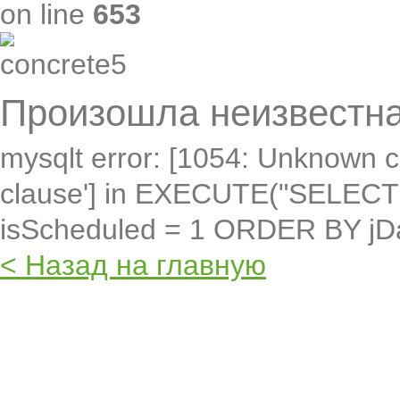
on line
653
Произошла неизвестна
mysqlt error: [1054: Unknown c
clause'] in EXECUTE("SELEC
isScheduled = 1 ORDER BY jD
< Назад на главную