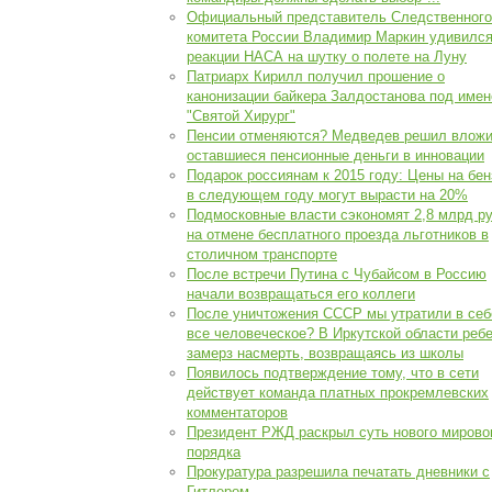
Официальный представитель Следственного
комитета России Владимир Маркин удивилс
реакции НАСА на шутку о полете на Луну
Патриарх Кирилл получил прошение о
канонизации байкера Залдостанова под име
"Святой Хирург"
Пенсии отменяются? Медведев решил вложи
оставшиеся пенсионные деньги в инновации
Подарок россиянам к 2015 году: Цены на бен
в следующем году могут вырасти на 20%
Подмосковные власти сэкономят 2,8 млрд ру
на отмене бесплатного проезда льготников в
столичном транспорте
После встречи Путина с Чубайсом в Россию
начали возвращаться его коллеги
После уничтожения СССР мы утратили в себ
все человеческое? В Иркутской области реб
замерз насмерть, возвращаясь из школы
Появилось подтверждение тому, что в сети
действует команда платных прокремлевских
комментаторов
Президент РЖД раскрыл суть нового мирово
порядка
Прокуратура разрешила печатать дневники с
Гитлером