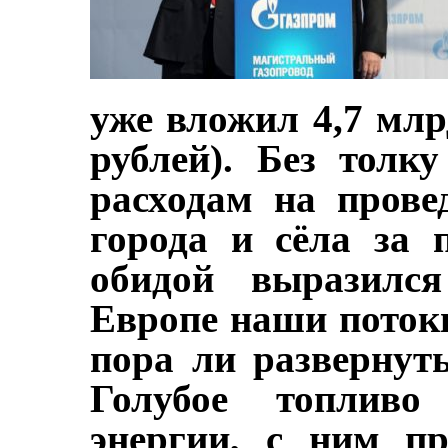
уже вложил 4,7 млрд
рублей). Без толк
расходам на прове
города и сёла за 
обидой выразился
Европе наши потоки
пора ли развернут
Голубое топлив
энергии, с ним п