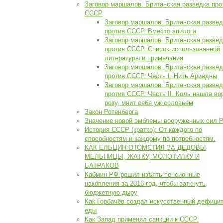
Заговор маршалов. Британская разведка про
СССР
Заговор маршалов. Британская развед
против СССР. Вместо эпилога
Заговор маршалов. Британская развед
против СССР. Список использованной
литературы и примечания
Заговор маршалов. Британская развед
против СССР. Часть I. Нить Ариадны
Заговор маршалов. Британская развед
против СССР. Часть II. Коль нашла во
розу, мнит себя уж соловьем
Закон Ротенберга
Значение новой эмблемы вооруженных сил 
История СССР (кратко): От каждого по
способностям и каждому по потребностям.
КАК ЕЛЬЦИН ОТОМСТИЛ ЗА ДЕДОВЫ
МЕЛЬНИЦЫ, ЖАТКУ, МОЛОТИЛКУ И
БАТРАКОВ
Кабмин РФ решил изъять пенсионные
накопления за 2016 год, чтобы заткнуть
бюджетную дыру
Как Горбачёв создал искусственный дефици
еды
Как Запад применял санкции к СССР.