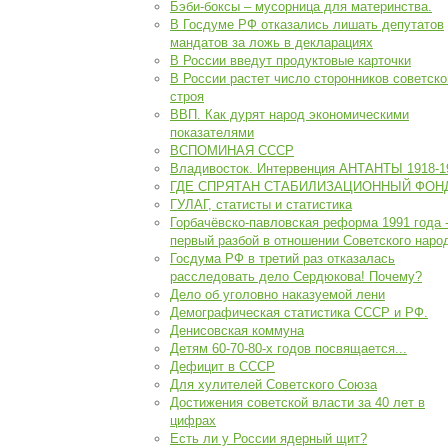
Бэби-боксы – мусорница для материнства.
В Госдуме РФ отказались лишать депутатов
мандатов за ложь в декларациях
В России введут продуктовые карточки
В России растет число сторонников советско
строя
ВВП. Как дурят народ экономическими
показателями
ВСПОМИНАЯ СССР
Владивосток. Интервенция АНТАНТЫ 1918-1
ГДЕ СПРЯТАН СТАБИЛИЗАЦИОННЫЙ ФОН
ГУЛАГ, статисты и статистика
Горбачёвско-павловская реформа 1991 года 
первый разбой в отношении Советского наро
Госдума РФ в третий раз отказалась
расследовать дело Сердюкова! Почему?
Дело об уголовно наказуемой лени
Демографическая статистика СССР и РФ.
Денисовская коммуна
Детям 60-70-80-х годов посвящается...
Дефицит в СССР
Для хулителей Советского Союза
Достижения советской власти за 40 лет в
цифрах
Есть ли у России ядерный щит?