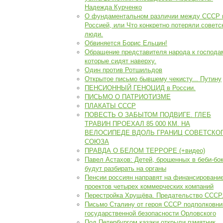
Надежда Курченко
О фундаментальном различии между СССР 
Россией, или Что конкретно потеряли советс
люди.
Обвиняется Борис Ельцин!
Обращение представителя народа к господа
которые сидят наверху.
Один против Ротшильдов
Открытое письмо бывшему чекисту... Путину
ПЕНСИОННЫЙ ГЕНОЦИД в России.
ПИСЬМО О ПАТРИОТИЗМЕ
ПЛАКАТЫ СССР
ПОВЕСТЬ О ЗАБЫТОМ ПОДВИГЕ. ГЛЕБ
ТРАВИН ПРОЕХАЛ 85 000 КМ. НА
ВЕЛОСИПЕДЕ ВДОЛЬ ГРАНИЦ СОВЕТСКО
СОЮЗА
ПРАВДА О БЕЛОМ ТЕРРОРЕ (+видео)
Павел Астахов: Детей, брошенных в беби-бо
будут разбирать на органы
Пенсии россиян направят на финансировани
проектов четырех коммерческих компаний
Перестройка Хрущёва. Предательство СССР
Письмо Сталину от героя СССР подполковни
государственной безопасности Орловского
Под Петербургом казаки открыли памятник