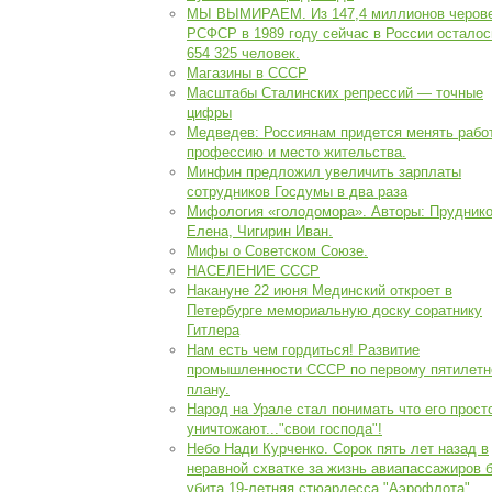
МЫ ВЫМИРАЕМ. Из 147,4 миллионов черов
РСФСР в 1989 году сейчас в России осталос
654 325 человек.
Магазины в СССР
Масштабы Сталинских репрессий — точные
цифры
Медведев: Россиянам придется менять работ
профессию и место жительства.
Минфин предложил увеличить зарплаты
сотрудников Госдумы в два раза
Мифология «голодомора». Авторы: Прудник
Елена, Чигирин Иван.
Мифы о Советском Союзе.
НАСЕЛЕНИЕ СССР
Накануне 22 июня Мединский откроет в
Петербурге мемориальную доску соратнику
Гитлера
Нам есть чем гордиться! Развитие
промышленности СССР по первому пятилет
плану.
Народ на Урале стал понимать что его прост
уничтожают..."свои господа"!
Небо Нади Курченко. Сорок пять лет назад в
неравной схватке за жизнь авиапассажиров 
убита 19-летняя стюардесса "Аэрофлота"