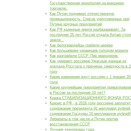
Государственная монополия на внешнюю
торговлю.
Как Путин поднимал отечественную
промышленность. Список уничтоженных при
Путине крупных предприятий
Как РФ казенные земли разбазаривает. За
последние 25 лет Россия отдала Китаю стол
земли...
Как белогвардейцы грабили церкви
Как большевики украинцев голодом морили
Как разграбили СССР. Пир мародеров.
Как умирают россияне Ужасные данные из
доклада Росстата о причинах смертности в 
году
Какие изменения ждут россиян с 1 января 20
года
Какие крупнейшие предприятия приватизиро
в России за последние 10 лет?
Кража СТАБИЛИЗАЦИОННОГО ФОНДА РОС
Кризис в РФ - в 2016 году россияне заплатят
содержание президента 91 миллиард рублей,
содержание Госдумы 10 миллиардов рублей!
Либералы в том числе и Путин против
восстановления СССР
Лучшие казнокрады года