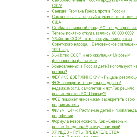
Самообеспечение России продуктами — угро
США!
Санкции Германа Грефа против России
Солженицын - лагерный стукач и агент влиян
США
Стабилизационный фонд РФ - не для россия
Теперь понятно откуда взялись 60 000 000?
Убийство СССР - это преступление против
Советского народа. «Беловежское соглашени
1991 год.
Убийство СССР и его оккупация Мировым
финансовым фашизмом
Усыновлённых в России детей используют н
органы?
ФЕЛИКС ДЗЕРЖИНСКИЙ - Рыцарь революци
ФСБ засекретит владельцев дорогой
недвижимости, самолетов и яхт.Так решило
правительство РФ! Почему?!
ФСБ поможет чиновникам засекретить свою
недвижимость
Фильм «14+»: Растление детей и пропаганда
педофилии
Формула невозможного. Как «Северный
полюс-1» сделал Арктику советской
ХРУЩЕВ - ПУТЬ ПРЕДАТЕЛЬСТВА