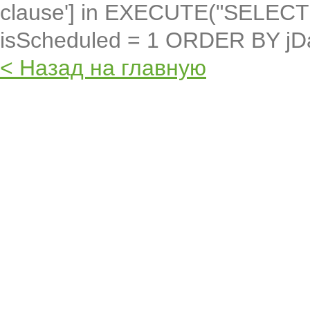
clause'] in EXECUTE("SELEC
isScheduled = 1 ORDER BY jD
< Назад на главную