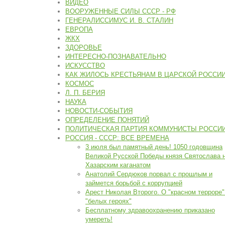
ВИДЕО
ВООРУЖЕННЫЕ СИЛЫ СССР - РФ
ГЕНЕРАЛИССИМУС И. В. СТАЛИН
ЕВРОПА
ЖКХ
ЗДОРОВЬЕ
ИНТЕРЕСНО-ПОЗНАВАТЕЛЬНО
ИСКУССТВО
КАК ЖИЛОСЬ КРЕСТЬЯНАМ В ЦАРСКОЙ РОССИ
КОСМОС
Л. П. БЕРИЯ
НАУКА
НОВОСТИ-СОБЫТИЯ
ОПРЕДЕЛЕНИЕ ПОНЯТИЙ
ПОЛИТИЧЕСКАЯ ПАРТИЯ КОММУНИСТЫ РОССИ
РОССИЯ - СССР: ВСЕ ВРЕМЕНА
3 июля был памятный день! 1050 годовщина
Великой Русской Победы князя Святослава 
Хазарским каганатом
Анатолий Сердюков порвал с прошлым и
займется борьбой с коррупцией
Арест Николая Второго. О "красном терроре"
"белых героях"
Бесплатному здравоохранению приказано
умереть!