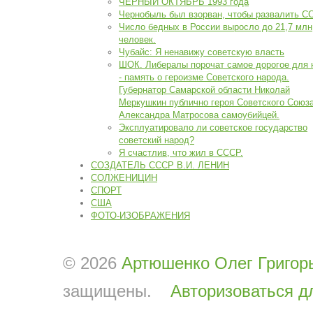
ЧЕРНЫЙ ОКТЯБРЬ 1993 года
Чернобыль был взорван, чтобы развалить С
Число бедных в России выросло до 21,7 млн
человек.
Чубайс: Я ненавижу советскую власть
ШОК. Либералы порочат самое дорогое для 
- память о героизме Советского народа.
Губернатор Самарской области Николай
Меркушкин публично героя Советского Союз
Александра Матросова самоубийцей.
Эксплуатировало ли советское государство
советский народ?
Я счастлив, что жил в СССР.
СОЗДАТЕЛЬ СССР В.И. ЛЕНИН
СОЛЖЕНИЦИН
СПОРТ
США
ФОТО-ИЗОБРАЖЕНИЯ
© 2026
Артюшенко Олег Григор
защищены.
Авторизоваться д