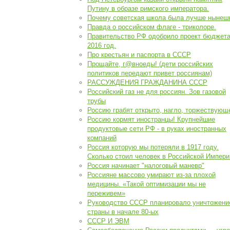
Путину в образе римского императора.
Почему советская школа была лучше нынеш
Правда о российском флаге - триколоре.
Правительство РФ одобрило проект бюджета
2016 год.
Про крестьян и паспорта в СССР
Прощайте, г@вноеды! (дети российских
политиков передают привет россиянам)
РАССУЖДЕНИЯ ГРАЖДАНИНА СССР
Российский газ не для россиян. Зов газовой
трубы
Россию грабят открыто, нагло, торжествующ
Россию кормят иностранцы! Крупнейшие
продуктовые сети РФ - в руках иностранных
компаний
Россия которую мы потеряли в 1917 году.
Сколько стоил человек в Российской Импери
Россия начинает "налоговый маневр"
Россияне массово умирают из-за плохой
медицины. «Такой оптимизации мы не
переживем»
Руководство СССР планировало уничтожени
страны в начале 80-ых
СССР И ЭВМ