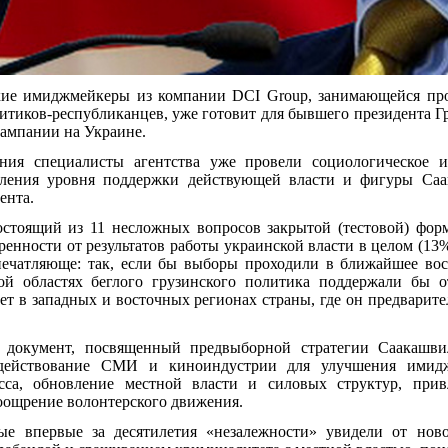
ские имиджмейкеры из компании DCI Group, занимающейся пр
итиков-республиканцев, уже готовит для бывшего президента 
кампании на Украине.
ия специалисты агентства уже провели социологическое и
ления уровня поддержки действующей власти и фигуры Саа
ента.
остоящий из 11 несложных вопросов закрытой (тестовой) форм
ренности от результатов работы украинской власти в целом (13
ечатляюще: так, если бы выборы проходили в ближайшее воск
ой областях беглого грузинского политика
поддержали бы
от
ет в западных и восточных регионах страны, где он предварит
 документ, посвященный предвыборной стратегии Саакашви
адействование СМИ и киноиндустрии для улучшения имидж
сса, обновление местной власти и силовых структур, при
поощрение волонтерского движения.
ые впервые за десятилетия «незалежности» увидели от ново