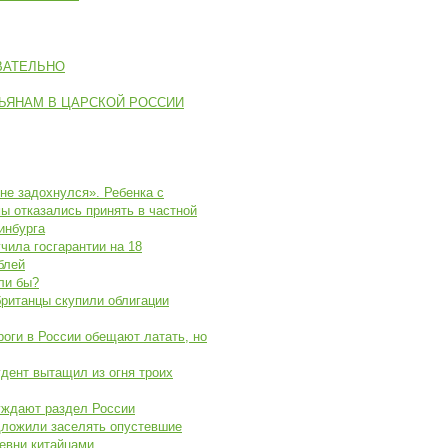
ВАТЕЛЬНО
ЬЯНАМ В ЦАРСКОЙ РОССИИ
не задохнулся». Ребенка с
ы отказались принять в частной
инбурга
чила госгарантии на 18
блей
ли бы?
ританцы скупили облигации
оги в России обещают латать, но
дент вытащил из огня троих
уждают раздел России
дложили заселять опустевшие
евни китайцами