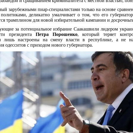
рабандой и сращиванием криминалитета с местной властью, пон
нный зарубежными пиар-специалистами только на основе сравне
политиками, деликатно умалчивает о том, что его губернатор
тся трамплином для новой избирательной кампании и досрочных
тующие за потенциальное избрание Саакашвили лидером украи
ости президента
Петра Порошенко
, который
теряет
контро
и лишь настроены на смену власти в республике, а не н
я одесситов с приходом нового губернатора.