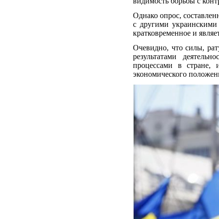
видимость борьбы с конт
Однако опрос, составле
с другими украинскими 
кратковременное и являе
Очевидно, что силы, ра
результатами деятельн
процессами в стране, 
экономического положени