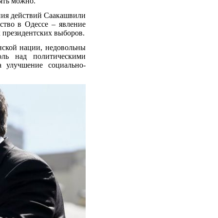
ять можно.
ния действий Саакашвили
ство в Одессе – явление
 президентских выборов.
нской нации, недовольны
ль над политическими
а улучшение социально-