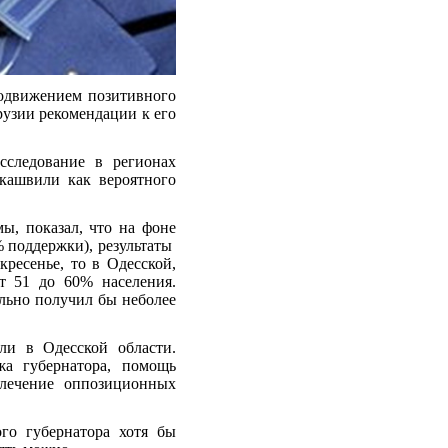
одвижением позитивного
Грузии
рекомендации
к его
сследование в регионах
кашвили как вероятного
ы, показал, что на фоне
% поддержки), результаты
ресенье, то в Одесской,
 51 до 60% населения.
ельно
получил бы
неболее
ли в Одесской области.
а губернатора, помощь
влечение оппозиционных
го губернатора хотя бы