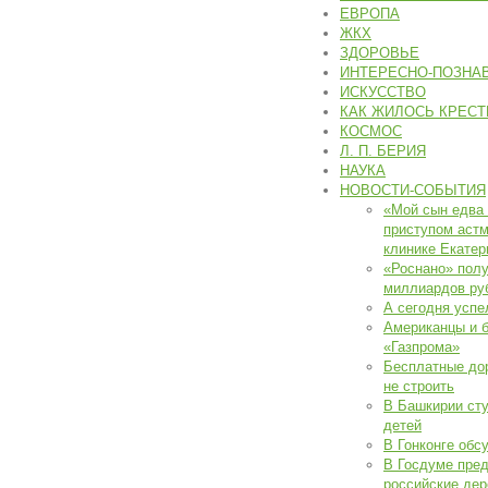
ЕВРОПА
ЖКХ
ЗДОРОВЬЕ
ИНТЕРЕСНО-ПОЗНА
ИСКУССТВО
КАК ЖИЛОСЬ КРЕСТ
КОСМОС
Л. П. БЕРИЯ
НАУКА
НОВОСТИ-СОБЫТИЯ
«Мой сын едва 
приступом астм
клинике Екатер
«Роснано» полу
миллиардов ру
А сегодня успе
Американцы и б
«Газпрома»
Бесплатные дор
не строить
В Башкирии сту
детей
В Гонконге обс
В Госдуме пре
российские дер